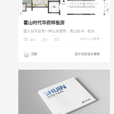
霍山时代华府样板房
国人似乎总有一种山水情怀，青山佐书，枕水而
栖，沧浪赏月，烹露为茶，于江渚之上驾一夜扁
2019.12.16发布
3813
1
1
舟，侣鱼虾而友麋鹿，似东坡之怡然；醉卧青板
小憩，枕芍药花而眠，若渊明之风流。也许我们
沉默
设计文创/设计案例
做不到深隐于世，可总有办法在尘世创造一处攸
然的安栖之地，与自己好好相处。