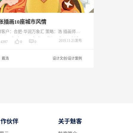
0张插画10座城市风情
牌客户：合肥·华润万象汇 策略：浩 插画师：
两 H5概述：2019年合肥·华润万象汇以新春
2019.11.21发布
4397
0
0
节点。结合10个不同城市的春节习俗、城市文
，原创10张春节插画为全国人民送去新春祝
戴浩
设计文创/设计案例
。用户在参与H5互动的时候，可以听到来自不
城市的家乡话，同时可以参与红包抽奖。 十座
市：徽州、东北、北京、上海、粤港、江南、
原、陕北、巴蜀
合作伙伴
关于魅客