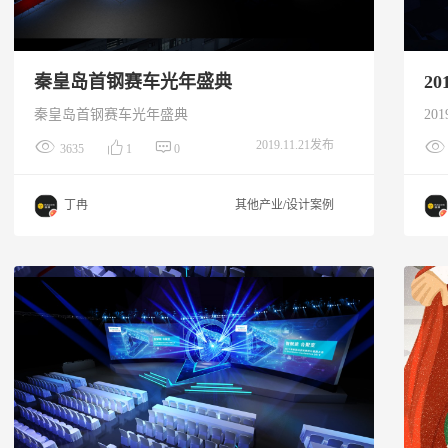
秦皇岛首钢赛车光年盛典
2
秦皇岛首钢赛车光年盛典
2019.11.21发布
3635
1
0
丁冉
其他产业/设计案例