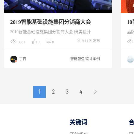
2019智能基础设施集团分销商大会
1
2019智能基础设施集团分销商大会 舞美设计
品
乔二
2019.11.21发布
3851
0
0
为
化
丁冉
智能智造/设计案例
福
同
城
中
1
2
3
4
关键词