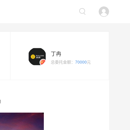
丁冉
总委托金额：
70000
元
号