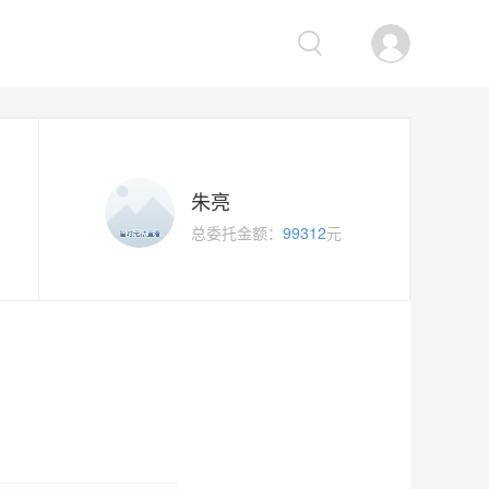
朱亮
总委托金额：
99312
元